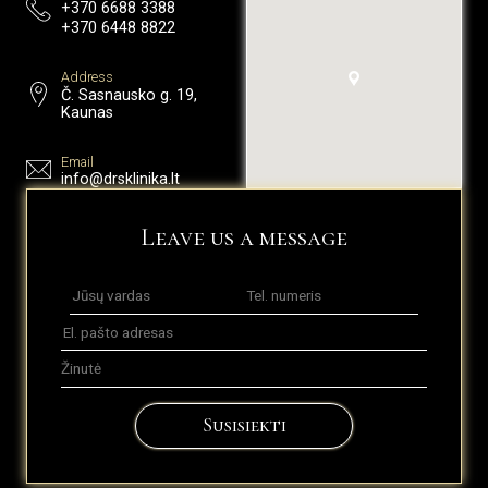
+370 6688 3388
+370 6448 8822
Address
Č. Sasnausko g. 19,
Kaunas
Email
info@drsklinika.lt
Leave us a message
Susisiekti