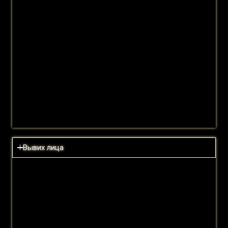
Цена:
Продолжительность операции:
Išsiųsti žinutę
Хирургическая анестезия:
Operacijos eiga:
Шрам:
После операции:
Вывих лица
Цена:
Read more
Продолжительность операции:
Хирургическая анестезия:
Эксплуатация: