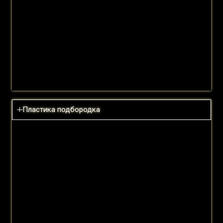
Продолжительность операции:
Хирургическая анестезия:
Эксплуатация:
Išsiųsti žinutę
Шрам:
Пластика подбородка
Цена:
Read more
Продолжительность операции:
Хирургическая анестезия:
Хирургическая операция:
Рубцы: