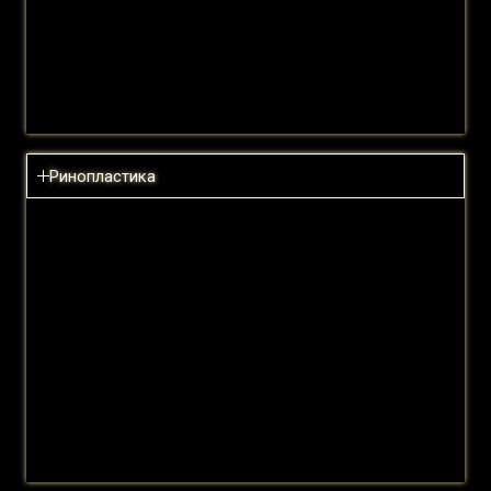
Шрам:
Išsiųsti žinutę
Išsiųsti žinutę
Ринопластика
Цена:
Read more
Продолжительность операции:
Хирургическая анестезия:
Хирургическое вмешательство:
Išsiųsti žinutę