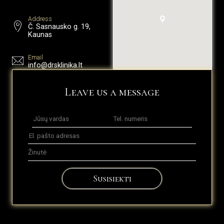
Address
Č. Sasnausko g. 19,
Kaunas
Email
info@drsklinika.lt
Leave us a message
Susisiekti