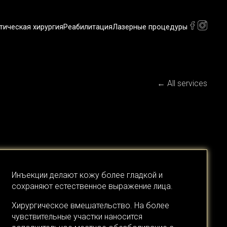
тическая хирургия
Реабилитация
Лазерные процедуры
ский
)
ский
)
← All services
Инъекции делают кожу более гладкой и
сохраняют естественное выражение лица.
Хирургическое вмешательство. На более
чувствительные участки наносится