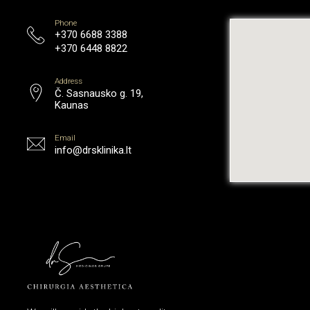
Phone
+370 6688 3388
+370 6448 8822
Address
Č. Sasnausko g. 19,
Kaunas
Email
info@drsklinika.lt