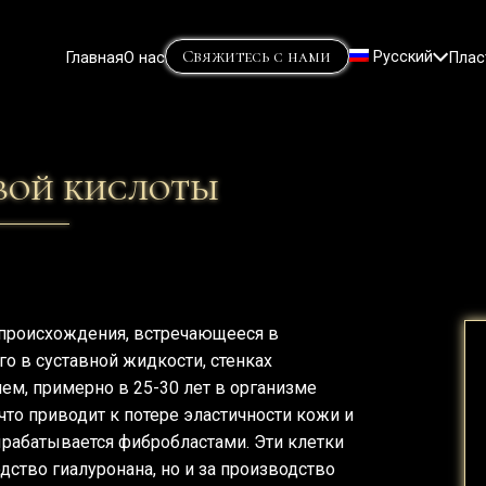
Свяжитесь с нами
Главная
О нас
Русский
Плас
Lietuvių
(
Литов
English
(
Англий
вой кислоты
 происхождения, встречающееся в
го в суставной жидкости, стенках
нем, примерно в 25-30 лет в организме
что приводит к потере эластичности кожи и
рабатывается фибробластами. Эти клетки
дство гиалуронана, но и за производство