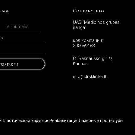
sage
Company info
UAB “Medicinos grupės
įranga”
код компании:
305689488
Č. Sasnausko g. 19,
sisiekti
Kaunas
info@drsklinika.lt
Пластическая хирургия
Реабилитация
Лазерные процедуры
Литовский
)