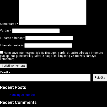
Komentaras
*
Vardas
*
El. pašto adresas
*
Interneto puslapis
Noriu savo interneto naršyklėje išsaugoti vardą, el. pašto adresą ir interneto
puslapį, kad jų nebereiktų įvesti iš naujo, kai kitą kartą vėl norėsiu parašyti
komentarą.
Paieška
Paieška
Recent Posts
Naudingos nuordos
Recent Comments