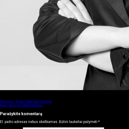
Navigacija
Previous:
Živilė Tebėraitė Dudonė
Next:
Neringa Miknevičienė
tarp
įrašų
Parašykite komentarą
El. pašto adresas nebus skelbiamas.
Būtini laukeliai pažymėti
*