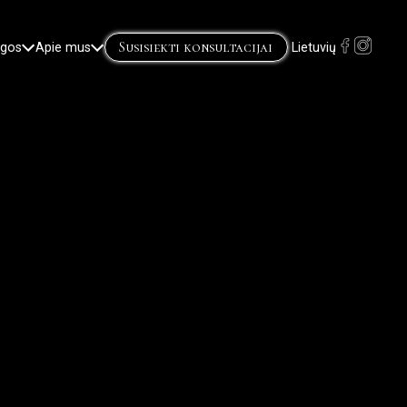
Susisiekti konsultacijai
ugos
Apie mus
Lietuvių