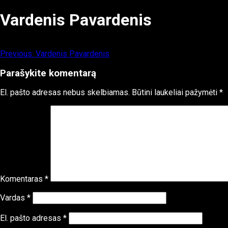
Vardenis Pavardenis
Navigacija
Previous:
Vardenis Pavardenis
tarp
Parašykite komentarą
įrašų
El. pašto adresas nebus skelbiamas.
Būtini laukeliai pažymėti
*
Komentaras
*
Vardas
*
El. pašto adresas
*