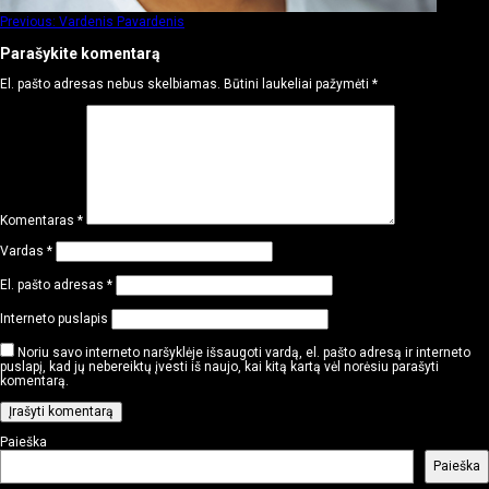
Navigacija
Previous:
Vardenis Pavardenis
tarp
Parašykite komentarą
įrašų
El. pašto adresas nebus skelbiamas.
Būtini laukeliai pažymėti
*
Komentaras
*
Vardas
*
El. pašto adresas
*
Interneto puslapis
Noriu savo interneto naršyklėje išsaugoti vardą, el. pašto adresą ir interneto
puslapį, kad jų nebereiktų įvesti iš naujo, kai kitą kartą vėl norėsiu parašyti
komentarą.
Paieška
Paieška