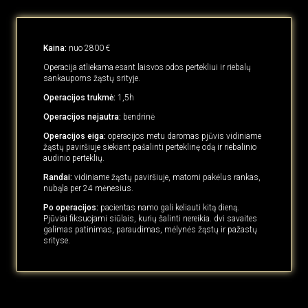
Kaina:
nuo 2800 €
Operacija atliekama esant laisvos odos pertekliui ir riebalų
sankaupoms žąstų srityje.
Operacijos trukmė:
1,5h
Operacijos nejautra:
bendrinė
Operacijos eiga:
operacijos metu daromas pjūvis vidiniame
žąstų paviršiuje siekiant pašalinti perteklinę odą ir riebalinio
audinio perteklių.
Randai:
vidiniame žąstų paviršiuje, matomi pakėlus rankas,
nubąla per 24 mėnesius.
Po operacijos:
pacientas namo gali keliauti kitą dieną.
Pjūviai fiksuojami siūlais, kurių šalinti nereikia. dvi savaites
galimas patinimas, paraudimas, mėlynės žąstų ir pažastų
srityse.