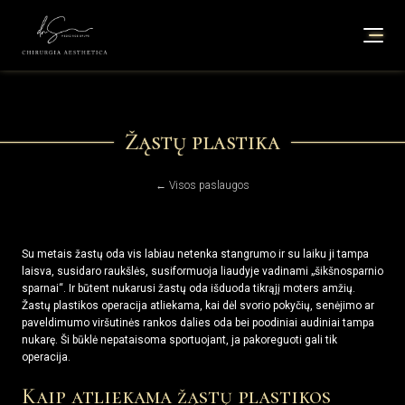
Žąstų plastika
← Visos paslaugos
Su metais žastų oda vis labiau netenka stangrumo ir su laiku ji tampa
laisva, susidaro raukšlės, susiformuoja liaudyje vadinami „šikšnosparnio
sparnai“. Ir būtent nukarusi žastų oda išduoda tikrąjį moters amžių.
Žastų plastikos operacija atliekama, kai dėl svorio pokyčių, senėjimo ar
paveldimumo viršutinės rankos dalies oda bei poodiniai audiniai tampa
nukarę. Ši būklė nepataisoma sportuojant, ja pakoreguoti gali tik
operacija.
Kaip atliekama žąstų plastikos