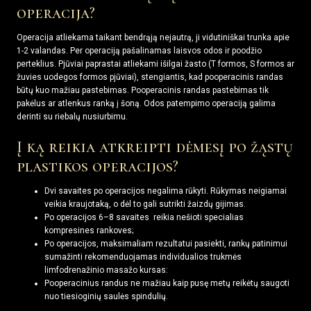
operacija?
Operacija atliekama taikant bendrąją nejautrą, ji vidutiniškai trunka apie
1-2 valandas. Per operaciją pašalinamas laisvos odos ir poodžio
perteklius. Pjūviai paprastai atliekami išilgai žasto (T formos, S formos ar
žuvies uodegos formos pjūviai), stengiantis, kad pooperacinis randas
būtų kuo mažiau pastebimas. Pooperacinis randas pastebimas tik
pakėlus ar atlenkus ranką į šoną. Odos patempimo operaciją galima
derinti su riebalų nusiurbimu.
Į ką reikia atkreipti dėmesį po žąstų
plastikos operacijos?
Dvi savaites po operacijos negalima rūkyti. Rūkymas neigiamai
veikia kraujotaką, o dėl to gali sutrikti žaizdų gijimas.
Po operacijos 6–8 savaites reikia nešioti specialias
kompresines rankoves;
Po operacijos, maksimaliam rezultatui pasiekti, rankų patinimui
sumažinti rekomenduojamas individualios trukmės
limfodrenažinio masažo kursas:
Pooperacinius randus ne mažiau kaip pusę metų reikėtų saugoti
nuo tiesioginių saulės spindulių.