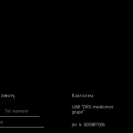
 žinutę
Rekvizitai
UAB "DRS medicinos
grupe"
Įm. k: 305987506