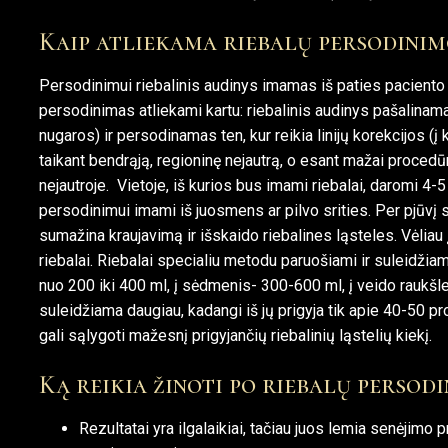
Kaip atliekama riebalų persodinim
Persodinimui riebalinis audinys imamas iš paties paciento 
persodinimas atliekami kartu: riebalinis audinys pašalinama
nugaros) ir persodinamas ten, kur reikia linijų korekcijos (
taikant bendrąją, regioninę nejautrą, o esant mažai procedūros
nejautroje. Vietoje, iš kurios bus imami riebalai, daromi 4-5
persodinimui imami iš juosmens ar pilvo srities. Per pjūvį s
sumažina kraujavimą ir išskaido riebalines ląsteles. Vėliau 
riebalai. Riebalai specialiu metodu paruošiami ir suleidžiami
nuo 200 iki 400 ml, į sėdmenis- 300-600 ml, į veido raukšl
suleidžiama daugiau, kadangi iš jų prigyja tik apie 40-50 pro
gali sąlygoti mažesnį prigyjančių riebalinių ląstelių kiekį.
Ką reikia žinoti po riebalų persod
Rezultatai yra ilgalaikiai, tačiau juos lemia senėjimo 