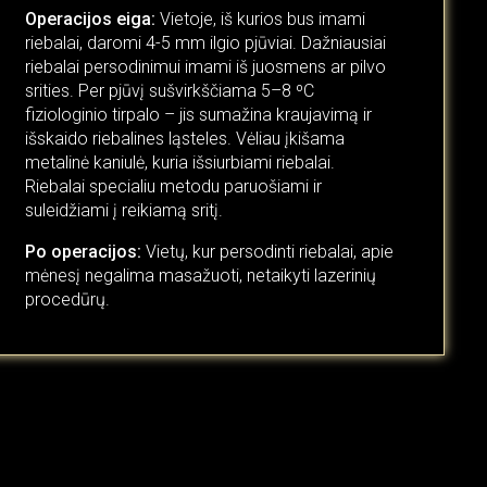
Operacijos eiga:
Vietoje, iš kurios bus imami
riebalai, daromi 4-5 mm ilgio pjūviai. Dažniausiai
riebalai persodinimui imami iš juosmens ar pilvo
srities. Per pjūvį sušvirkščiama 5–8 ºC
fiziologinio tirpalo – jis sumažina kraujavimą ir
išskaido riebalines ląsteles. Vėliau įkišama
metalinė kaniulė, kuria išsiurbiami riebalai.
Riebalai specialiu metodu paruošiami ir
suleidžiami į reikiamą sritį.
Po operacijos:
Vietų, kur persodinti riebalai, apie
mėnesį negalima masažuoti, netaikyti lazerinių
procedūrų.