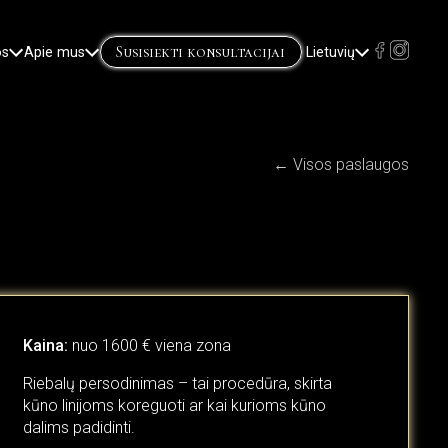
Susisiekti konsultacijai
os
Apie mus
Lietuvių
English
Русский
(
Russian
)
← Visos paslaugos
Kaina:
nuo 1600 € viena zona
Riebalų persodinimas – tai procedūra, skirta
kūno linijoms koreguoti ar kai kurioms kūno
dalims padidinti.