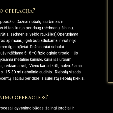
o operacija?
poodžio. Dažnai riebalų siurbimas ir
s iš ten, kur jo per daug (sėdmenų, šlaunų,
į krūtis, sėdmenis, veido raukšles).Operuojama
 apimčiai, ji gali būti atliekama ir vietinėje
 mm ilgio pjūviai. Dažniausiai riebalai
ušvirkščiama 5–8 ºC fiziologinio tirpalo – jis
įkišama metalinė kaniulė, kuria išsiurbiami
 į reikiamą sritį. Vienu kartu į krūtį suleidžiama
es- 15-30 ml riebalinio audinio. Riebalų visada
centų. Tačiau per didelis suleistų riebalų kiekis,
inimo operacijos?
procesai, gyvenimo būdas, žalingi įpročiai ir