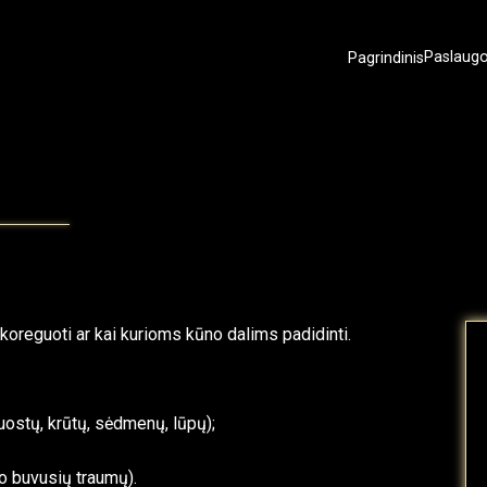
Pagrindinis
Paslaug
koreguoti ar kai kurioms kūno dalims padidinti.
ruostų, krūtų, sėdmenų, lūpų);
po buvusių traumų).