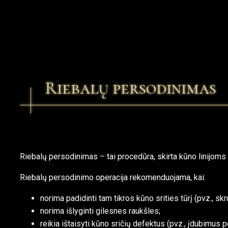
Riebalų persodinimas
Riebalų persodinimas – tai procedūra, skirta kūno linijoms 
Riebalų persodinimo operacija rekomenduojama, kai:
norima padidinti tam tikros kūno srities tūrį (pvz., sk
norima išlyginti gilesnes raukšles;
reikia ištaisyti kūno sričių defektus (pvz., įdubimus 