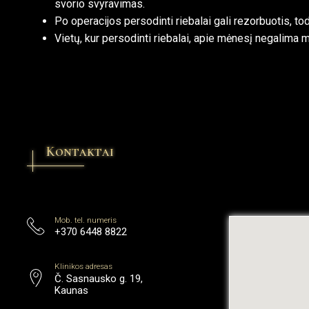
svorio svyravimas.
Po operacijos persodinti riebalai gali rezorbuotis, t
Vietų, kur persodinti riebalai, apie mėnesį negalima m
Kontaktai
Mob. tel. numeris
+370 6448 8822
Klinikos adresas
Č. Sasnausko g. 19,
Kaunas