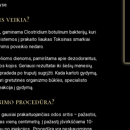
yse.
s veikia?
 gaminama Clostridium botulinum bakterijų, kuri
istemos į prakaito liaukas Toksinas smarkiai
enims poveikio nedaro.
 kelioms dienoms, pamirštama apie dezodorantus,
s kojos. Geriausi rezultatai iki šešių mėnesių.
pradeda po truputį sugrįžti. Kada kartoti gydymą,
uri gretutinės organizmo būklės, specialisto
eakcija į gydymą.
nimo procedūra?
 gausiai prakaituojančias odos sritis – pažastis,
s vieną centimetrą. Į pažastį įšvirkščiama 10-
nų po injekcijos.. Procedūra yra neskausminga,