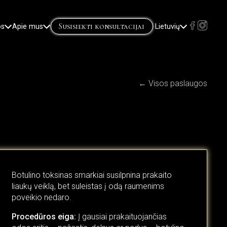
Susisiekti konsultacijai
os
Apie mus
Lietuvių
English
Русский
(
Russian
)
← Visos paslaugos
Botulino toksinas smarkiai susilpnina prakaito
liaukų veiklą, bet suleistas į odą raumenims
poveikio nedaro.
Procedūros eiga:
Į gausiai prakaituojančias