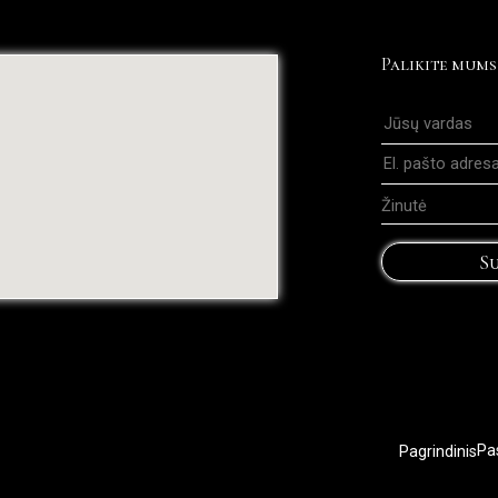
Palikite mums
Su
Pagrindinis
Pa