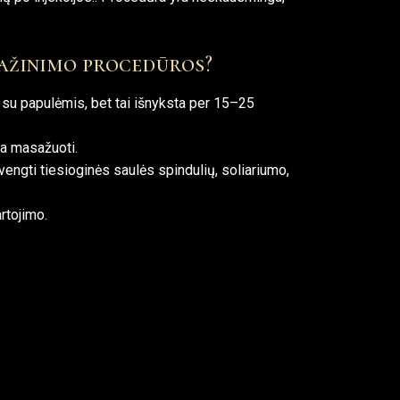
mažinimo procedūros?
i su papulėmis, bet tai išnyksta per 15–25
ma masažuoti.
gti tiesioginės saulės spindulių, soliariumo,
rtojimo.