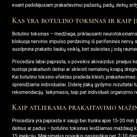
esant padidėjusiam prakaitavimui pažastų, padų, delnų srit
Kas yra botulino toksinas ir kaip ji
Botulino toksinas – medžiaga, priklausanti neurotoksinams,
blokuoja nervinio impulso perdavimą iš perifeninės nervų s
susilpnina prakaito liaukų veiklą, bet suleistas į odą raum
Procedūra labai paprasta, o poveikis akivaizdus: praėjus
nustoja prakaituoti delnai ar skleisti nemalonų kvapą drėgno
Kai botulino toksino efektas pradeda blėsti, prakaitavimas 
sprendžiama individualiai. Didelę įtaką gydymo rezultatai t
rekomendacijų laikymasis, taip pat individuali organizmo r
Kaip atliekama prakaitavimo maži
Procedūra yra paprasta ir saugi bei trunka apie 15-20 min. Į
delnus ar padus – botulino toksinas leidžiamas maždaug ka
15 injekcijų. Maksimalus poveikis pasireiškia per 7-10 die