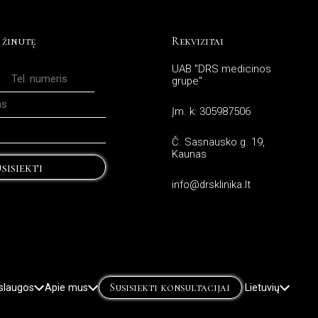
 žinutę
Rekvizitai
UAB "DRS medicinos
grupe"
Įm. k: 305987506
Č. Sasnausko g. 19,
Kaunas
sisiekti
info@drsklinika.lt
Susisiekti konsultacijai
slaugos
Apie mus
Lietuvių
English