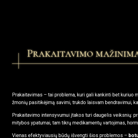
Prakaitavimo mažinim
Prakaitavimas – tai problema, kuri gali kankinti bet kuriuo 
žmonių pasitikėjimą savimi, trukdo laisvam bendravimui, ka
Prakaitavimo intensyvumui įtakos turi daugelis veiksnių: p
mitybos ypatumai, tam tikrų medikamentų vartojimas, horm
Vienas efektyviausių būdų išvengti šios problemos –
botu