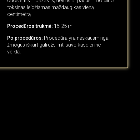
odos sritis – pažastis, delnus ar padus – botulino
toksinas leidžiamas maždaug kas vieną
centimetrą
Procedūros trukmė:
15-25 m
Po procedūros:
Procedūra yra neskausminga,
žmogus iškart gali užsiimti savo kasdienine
veikla.