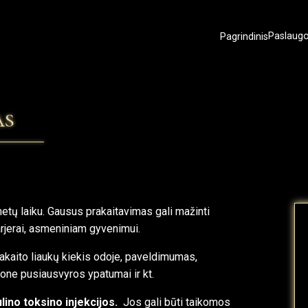
Pagrindinis
Paslaug
as
metų laiku. Gausus prakaitavimas gali mažinti
rjerai, asmeniniam gyvenimui.
rakaito liaukų kiekis odoje, paveldimumas,
one pusiausvyros ypatumai ir kt.
lino toksino injekcijos.
Jos gali būti taikomos