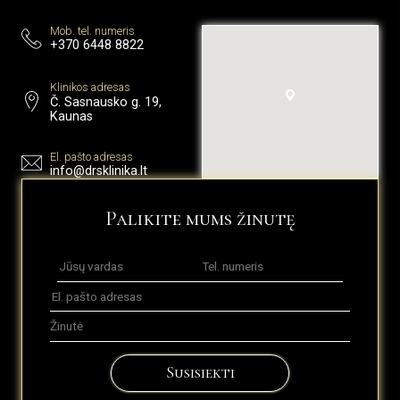
Mob. tel. numeris
+370 6448 8822
Klinikos adresas
Č. Sasnausko g. 19,
Kaunas
El. pašto adresas
info@drsklinika.lt
Palikite mums žinutę
Susisiekti