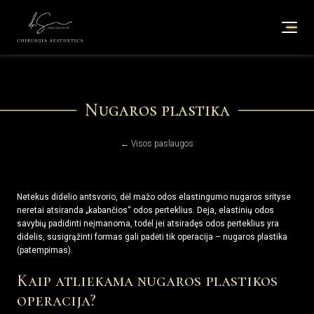
Nugaros plastika
← Visos paslaugos
Netekus didelio antsvorio, dėl mažo odos elastingumo nugaros srityse
neretai atsiranda „kabančios“ odos perteklius. Deja, elastinių odos
savybių padidinti neįmanoma, todėl jei atsiradęs odos perteklius yra
didelis, susigrąžinti formas gali padėti tik operacija – nugaros plastika
(patempimas).
Kaip atliekama nugaros plastikos
operacija?