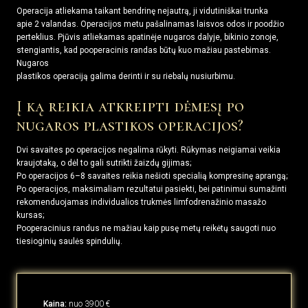
Operacija atliekama taikant bendrinę nejautrą, ji vidutiniškai trunka
apie 2 valandas. Operacijos metu pašalinamas laisvos odos ir poodžio
perteklius. Pjūvis atliekamas apatinėje nugaros dalyje, bikinio zonoje,
stengiantis, kad pooperacinis randas būtų kuo mažiau pastebimas.
Nugaros
plastikos operaciją galima derinti ir su riebalų nusiurbimu.
Į ką reikia atkreipti dėmesį po
nugaros plastikos operacijos?
Dvi savaites po operacijos negalima rūkyti. Rūkymas neigiamai veikia
kraujotaką, o dėl to gali sutrikti žaizdų gijimas;
Po operacijos 6–8 savaites reikia nešioti specialią kompresinę aprangą;
Po operacijos, maksimaliam rezultatui pasiekti, bei patinimui sumažinti
rekomenduojamas individualios trukmės limfodrenažinio masažo
kursas;
Pooperacinius randus ne mažiau kaip pusę metų reikėtų saugoti nuo
tiesioginių saulės spindulių.
Kaina:
nuo 3900 €