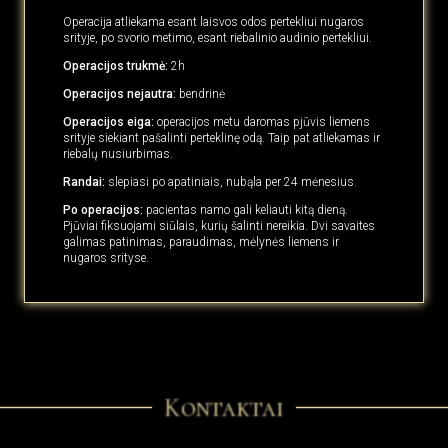
Operacija atliekama esant laisvos odos pertekliui nugaros
srityje, po svorio metimo, esant riebalinio audinio pertekliui.
Operacijos trukmė:
2h
Operacijos nejautra:
bendrinė
Operacijos eiga:
operacijos metu daromas pjūvis liemens
srityje siekiant pašalinti perteklinę odą. Taip pat atliekamas ir
riebalų nusiurbimas.
Randai:
slepiasi po apatiniais, nubąla per 24 mėnesius.
Po operacijos:
pacientas namo gali keliauti kitą dieną.
Pjūviai fiksuojami siūlais, kurių šalinti nereikia. Dvi savaites
galimas patinimas, paraudimas, mėlynės liemens ir
nugaros srityse.
Kontaktai