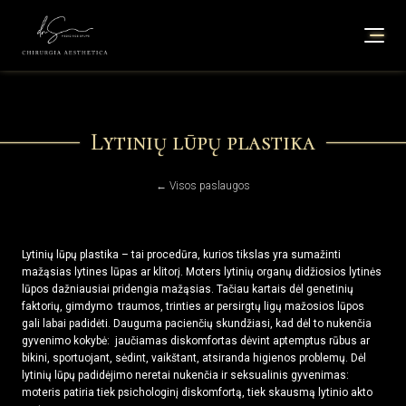
Lytinių lūpų plastika
← Visos paslaugos
Lytinių lūpų plastika – tai procedūra, kurios tikslas yra sumažinti
mažąsias lytines lūpas ar klitorį. Moters lytinių organų didžiosios lytinės
lūpos dažniausiai pridengia mažąsias. Tačiau kartais dėl genetinių
faktorių, gimdymo traumos, trinties ar persirgtų ligų mažosios lūpos
gali labai padidėti. Dauguma pacienčių skundžiasi, kad dėl to nukenčia
gyvenimo kokybė: jaučiamas diskomfortas dėvint aptemptus rūbus ar
bikini, sportuojant, sėdint, vaikštant, atsiranda higienos problemų. Dėl
lytinių lūpų padidėjimo neretai nukenčia ir seksualinis gyvenimas:
moteris patiria tiek psichologinį diskomfortą, tiek skausmą lytinio akto