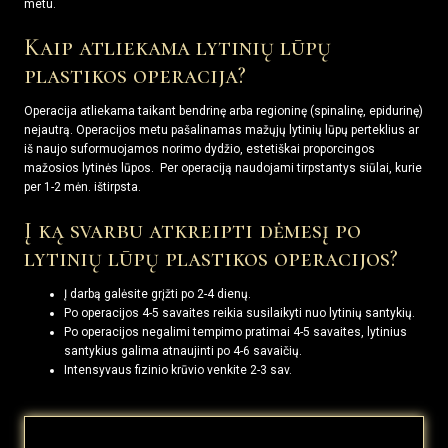
metu.
Kaip atliekama lytinių lūpų
plastikos operacija?
Operacija atliekama taikant bendrinę arba regioninę (spinalinę, epidurinę)
nejautrą. Operacijos metu pašalinamas mažųjų lytinių lūpų perteklius ar
iš naujo suformuojamos norimo dydžio, estetiškai proporcingos
mažosios lytinės lūpos. Per operaciją naudojami tirpstantys siūlai, kurie
per 1-2 mėn. ištirpsta.
Į ką svarbu atkreipti dėmesį po
lytinių lūpų plastikos operacijos?
Į darbą galėsite grįžti po 2-4 dienų.
Po operacijos 4-5 savaites reikia susilaikyti nuo lytinių santykių.
Po operacijos negalimi tempimo pratimai 4-5 savaites, lytinius
santykius galima atnaujinti po 4-6 savaičių.
Intensyvaus fizinio krūvio venkite 2-3 sav.