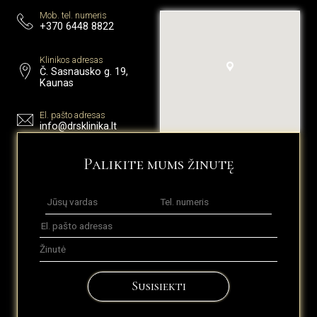
Mob. tel. numeris
+370 6448 8822
Klinikos adresas
Č. Sasnausko g. 19,
Kaunas
El. pašto adresas
info@drsklinika.lt
Palikite mums žinutę
Susisiekti