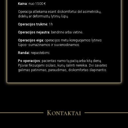
Kaina:
nuo 1500 €
Operacija atliekama esant diskomfortui dėl asimetriškų,
didelių ar deformuotų lytinių lūpų.
Operacijos trukmė:
1h
Operacijos nejautra:
bendrinė arba vietinė.
Operacijos eiga:
operacijos metu koreguojamos lytinės
lūpos- sumažinamos ir suvienodinamos.
Randai:
nepastebimi.
Po operacijos:
pacientas namo tą pačią arba kitą dieną.
Pjūviai fiksuojami siūlais, kurių šalinti nereikia. Dvi savaites
galimas patinimas, paraudimas, diskomfortas šlapinantis.
Kontaktai