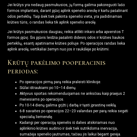
Jei krūtys yra nedaug pasmukusios, jų formą galima pakoreguoti lašo
formos implantais, darant pjūvį aplink spenelio areolę ir kartu pašalinant
odos perteklių. Taip šiek tiek pakinta spenelio vieta, yra padidinamas
krūties tūris, o randas lieka tik aplink spenelio areolę.
Jei krūtys pasmukusios daugiau, reikia atlikti inkaro arba apverstos T
formos pjūvį. Šis pjūvis leidžia pašalinti didesnį odos ir krūties liaukos
perteklių, esantį apatiniame krūties poliuje. Po operacijos randas lieka
aplink areolę, vertikaliai žemyn nuo jos ir raukšlėje po krūtimi.
Krūtų pakėlimo pooperacinis
periodas:
Po operacijos pirmą parą reikia praleisti klinikoje.
Siūlai ištraukiami po 10–14 dienų.
Aktyvus sportas rekomenduojamas ne anksčiau kaip praėjus 2
mėnesiams po operacijos.
Po 10-14 dienų galima grįžti į darbą ir tęsti įprastinę veiklą.
6-8 savaites po operacijos 22–23 valandas per parą reikia segėti
specialią liemenėlę.
Kadangi per operaciją spenelis iš dalies atskiriamas nuo
aplinkinio krūties audinio ir šiek tiek sutrikdoma inervacija,
sumažėja spenelio jautrumas, tačiau jis laikui bėgant gerėja.