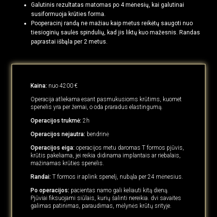
Galutinis rezultatas matomas po 4 mėnesių, kai galutinai
susiformuoja krūties forma.
Pooperacinį randą ne mažiau kaip metus reikėtų saugoti nuo
tiesioginių saulės spindulių, kad jis liktų kuo mažesnis. Randas
paprastai išbąla per 2 metus.
Kaina:
nuo 4200 €
Operacija atliekama esant pasmukusioms krūtims, kuomet
spenelis yra per žemai, o oda praradus elastingumą.
Operacijos trukmė:
2h
Operacijos nejautra:
bendrinė
Operacijos eiga:
operacijos metu daromas T formos pjūvis,
krūtis pakeliama, jei reikia didinama implantais ar riebalais,
mažinamas krūties spenelis.
Randai:
T formos ir aplink spenelį, nubąla per 24 mėnesius.
Po operacijos:
pacientas namo gali keliauti kitą dieną.
Pjūviai fiksuojami siūlais, kurių šalinti nereikia. dvi savaites
galimas patinimas, paraudimas, mėlynės krūtų srityje.