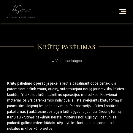
Krūtų pakėlimas
← Visos paslaugos
Krūtų pakėlimo operacija
pakelia krūtis pašalinant odos perteklių ir
patempiant aplink esantį audinį, suformuojant naują jaunatvišką krūties
kontūrą. Yra kelios krūtų pakėlimo operacijos metodikos. Kiekvienai
moteriai jos yra parenkamos individualiai, atsižvelgiant į krūtų formą ir
pasmukimo laipsnį bei pageidavimus. Per operaciją krūties kontūras
pakeliamas į aukštesnę poziciją ir krūtis įgauna jaunatviškesnę formą.
Kartu su krūtinės pakėlimu neretai moterys nori užpildyti jos tūrį. Tai
padaryti galima dviem būdais: užpildyti implantais arba panaudoti
riebalus iš kitos kūno vietos.