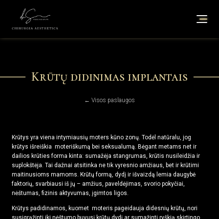
Krūtų didinimas implantais
← Visos paslaugos
Krūtys yra viena intymiausių moters kūno zonų. Todėl natūralu, jog
krūtys išreiškia moteriškumą bei seksualumą. Bėgant metams net ir
dailios krūties forma kinta: sumažėja stangrumas, krūtis nusileidžia ir
suplokštėja. Tai dažnai atsitinka ne tik vyresnio amžiaus, bet ir krūtimi
maitinusioms mamoms. Krūtų formą, dydį ir išvaizdą lemia daugybė
faktorių, svarbiausi iš jų – amžius, paveldėjimas, svorio pokyčiai,
nėštumas, fizinis aktyvumas, įgimtos ligos.
Krūtys padidinamos, kuomet moteris pageidauja didesnių krūtų, nori
susigrąžinti iki nėštumo buvusį krūtų dydį ar sumažinti ryškią skirtingo