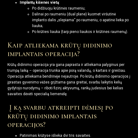
Implantų kišenės vietą
:
Po didžiuoju krūtinės raumeniu;
Dalinai po raumeniu (dual plane) kuomet viršutinė
implanto dalis „slepiama“ po raumeniu, o apatinė lieka po
liauka;
Po krūties liauka (tarp pieno liaukos ir krūtinės raumenų).
Kaip atliekama krūtų didinimo
implantais operacija?
Krūtų didinimo operacija yra gana paprasta ir atliekama palyginus per
trumpą laiką – operacija trunka apie porą valandų, o kartais ir greičiau.
Operacija atliekama bendrinėje nejautroje. Po krūtų didinimo operacijos į
įprastas gyvenimo vėžes grįžtama gana greitai, svarbu laikytis kelių
gydytojo nurodymų – riboti fizinį aktyvumą, rankų judesius bei kelias
savaites dėvėti specialią liemenėlę.
Į ką svarbu atkreipti dėmesį po
krūtų didinimo implantais
operacijos?
Patinimas krūtyse išlieka dvi tris savaites.