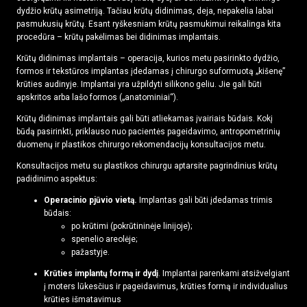
dydžio krūtų asimetriją. Tačiau krūtų didinimas, deja, nepakelia labai
pasmukusių krūtų. Esant ryškesniam krūtų pasmukimui reikalinga kita
procedūra – krūtų pakėlimas bei didinimas implantais.
Krūtų didinimas implantais – operacija, kurios metu pasirinkto dydžio,
formos ir tekstūros implantas įdedamas į chirurgo suformuotą „kišenę”
krūties audinyje. Implantai yra užpildyti silikono geliu. Jie gali būti
apskritos arba lašo formos („anatominiai“).
Krūtų didinimas implantais gali būti atliekamas įvairiais būdais. Kokį
būdą pasirinkti, priklauso nuo pacientės pageidavimo, antropometrinių
duomenų ir plastikos chirurgo rekomendacijų konsultacijos metu.
Konsultacijos metu su plastikos chirurgu aptarsite pagrindinius krūtų
padidinimo aspektus:
Operacinio pjūvio vietą.
Implantas gali būti įdedamas trimis
būdais:
po krūtimi (pokrūtininėje linijoje);
spenelio areolėje;
pažastyje.
Krūties implantų formą ir dydį
. Implantai parenkami atsižvelgiant
į moters lūkesčius ir pageidavimus, krūties formą ir individualius
krūties išmatavimus