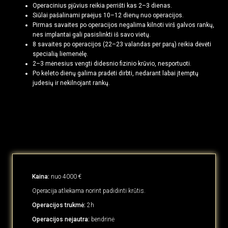
Operacinius pjūvius reikia perrišti kas 2–3 dienas.
Siūlai pašalinami praėjus 10–12 dienų nuo operacijos.
Pirmas savaites po operacijos negalima kilnoti virš galvos rankų,
nes implantai gali pasislinkti iš savo vietų.
8 savaites po operacijos (22–23 valandas per parą) reikia dėvėti
specialią liemenėlę.
2–3 mėnesius vengti didesnio fizinio krūvio, nesportuoti.
Po keleto dienų galima pradėti dirbti, nedarant labai įtemptų
judesių ir nekilnojant rankų.
Kaina:
nuo 4000 €
Operacija atliekama norint padidinti krūtis.
Operacijos trukmė:
2h
Operacijos nejautra:
bendrinė