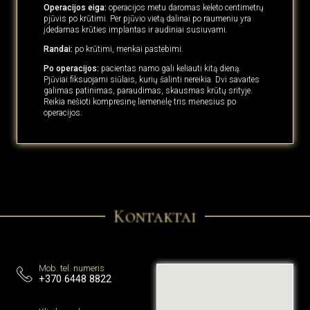
Operacijos eiga:
operacijos metu daromas keleto centimetrų
pjūvis po krūtimi. Per pjūvio vietą dalinai po raumeniu yra
įdedamas krūties implantas ir audiniai susiuvami.
Randai:
po krūtimi, menkai pastebimi.
Po operacijos:
pacientas namo gali keliauti kitą dieną.
Pjūviai fiksuojami siūlais, kurių šalinti nereikia. Dvi savaites
galimas patinimas, paraudimas, skausmas krūtų srityje.
Reikia nešioti kompresinę liemenėlę tris mėnesius po
operacijos.
Kontaktai
Mob. tel. numeris
+370 6448 8822