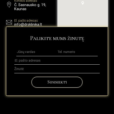
Klinikos adresas
Č. Sasnausko g. 19,
Kaunas
El. pašto adresas
info@drsklinika.lt
Palikite mums žinutę
Susisiekti