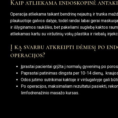
Kaip atliekama endoskopinė antaki
Operacija atliekama taikant bendrinę nejautrą ir trunka ma
plaukuotoje galvos dalyje, todėl randai labai gerai maskuo
ir išlyginamos raukšlės, bet pakeliami suglebę kaktos raum
atliekamas kartu su viršutinių vokų plastika ir riebalų injek
Į ką svarbu atkreipti dėmesį po en
operacijos?
Įprastai pacientai grįžta į normalų gyvenimą po poros
Paprastai patinimas dingsta per 10-14 dienų, kraujosr
Odos jutimo sutrikimai kaktoje ir viršugalvyje gali būt
Po operacijos, maksimaliam rezultatui pasiekti, rek
limfodrenažinio masažo kursas.