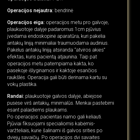
Operacijos nejautra:
bendrinė
Operacijos eiga:
operacijos metu pro galvoje,
plaukuotoje dalyje padaromus 1cm pjūvius
įvedama endoskopinė aparatūra, kuri pakelia
antakių liniją minimaliai traumuodama audinius.
Pakėlus antakių liniją atsiranda “atviros akies”
efektas, kuris pacientą atjaunina. Taip pat
operacijos metu patempiama kakta, ko
pasekoje išlyginamos ir kaktoje esančios
raukšlės. Operacija gali būti derinama kartu su
vokų plastika.
Randai:
plaukuotoje galvos dalyje, abiejose
pusėse virš antakių, minimalūs. Menkai pastebimi
esant palaidiems plaukams.
Po operacijos: pacientas namo gali keliauti.
Pjūviai fiksuojami specialiomis kabėmis-
varžteliais, kurie šalinami iš galvos srities po
dviejų savaičių. Po operacijos dvi savaites