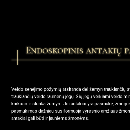
Endoskopinis antakių 
Veido senėjimo požymių atsiranda dėl žemyn traukiančių sta
traukiančių veido raumenų jėgų. Šių jėgų veikiami veido mink
karkaso ir slenka žemyn. Jei antakiai yra pasmukę, žmogus
pasmukimas dažniau susiformuoja vyresnio amžiaus žmonė
antakiai gali būti ir jauniems žmonėms.