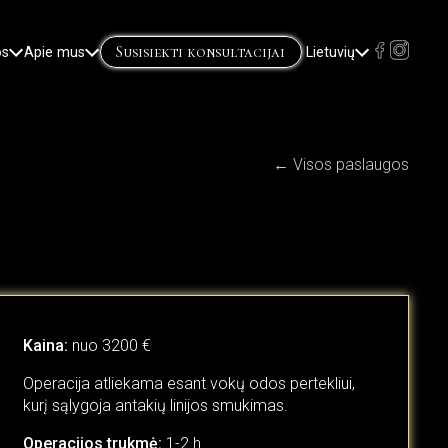
Susisiekti konsultacijai
os
Apie mus
Lietuvių
English
Русский
(
Russian
)
← Visos paslaugos
Kaina:
nuo 3200 €
Operacija atliekama esant vokų odos pertekliui,
kurį sąlygoja antakių linijos smukimas.
Operacijos trukmė:
1-2 h