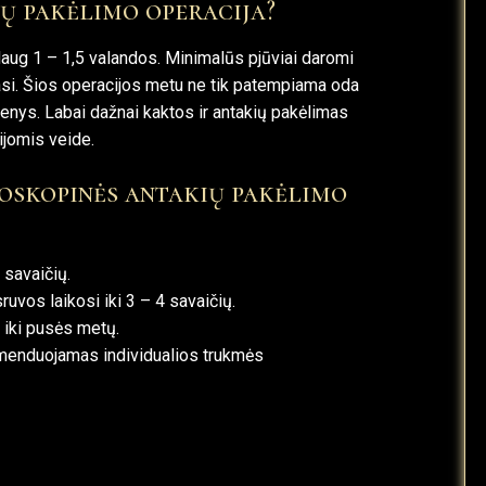
ų pakėlimo operacija?
ždaug 1 – 1,5 valandos. Minimalūs pjūviai daromi
jasi. Šios operacijos metu ne tik patempiama oda
enys. Labai dažnai kaktos ir antakių pakėlimas
cijomis veide.
doskopinės antakių pakėlimo
 savaičių.
uvos laikosi iki 3 – 4 savaičių.
i iki pusės metų.
omenduojamas individualios trukmės