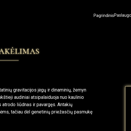
Pagrindinis
Paslaug
pakėlimas
tinių gravitacijos jėgų ir dinaminių, žemyn
štieji audiniai atsipalaiduoja nuo kaulinio
 atrodo liūdnas ir pavargęs. Antakių
ms, tačiau dėl genetinių priežasčių pasmukę