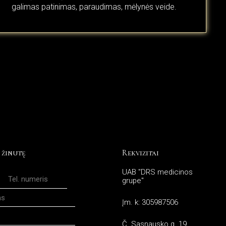
galimas patinimas, paraudimas, mėlynės veide.
 žinutę
Rekvizitai
UAB "DRS medicinos
grupe"
Įm. k: 305987506
Č. Sasnausko g. 19,