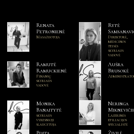
Renata
Rytė
Petronienė
Samsanavi
Masažuotoja
Direktorė,
medicinos
teisės
skyriaus
vadovė
Ramutė
Aušra
Ramuckienė
Brusokė
Finansų
Administrato
skyriaus
vadovė
Monika
Neringa
Banaitytė
Mikneviči
skyriaus
Lazerinės
vyresnioji
epiliacijos
slaugytoja
specialistė
Edita
Živilė