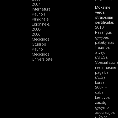
2007 –
Mokslinė
Internatūra
veikla,
Kauno II
straipsniai,
Klinikinėje
sertifikatai:
Ligoninėje.
2010:
2000-
Pažangus
2006 –
gyvybės
Medicinos
palaikymas
Studijos
traumos
Kauno
atveju
Medicinos
(ATLS),
Universitete.
Specializuot
reanimacinė
pagalba
(ALS)
kursai.
2007 –
dabar:
Lietuvos
žaizdų
gydymo
asociacijos
(LŽGA)