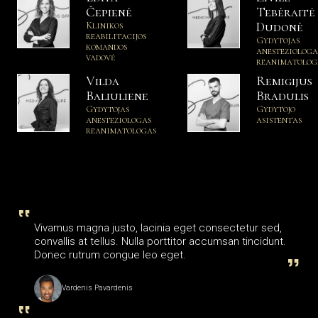
Čepienė
Tebėraitė
Klinikos
Dudonė
reabilitacijos
Gydytojas
komandos
anesteziologa
vadovė
reanimatolog
Vilda
Remigijus
Baliuliene
Bradulis
Gydytojas
Gydytojo
anesteziologas
asistentas
reanimatologas
Vivamus magna justo, lacinia eget consectetur sed,
convallis at tellus. Nulla porttitor accumsan tincidunt.
Donec rutrum congue leo eget.
Vardenis Pavardenis