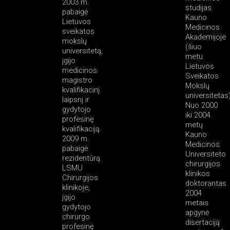
2003 m.
studijas
pabaigė
Kauno
Lietuvos
Medicinos
sveikatos
Akademijoje
mokslų
(šiuo
universitetą,
metu
įgijo
Lietuvos
medicinos
Sveikatos
magistro
Mokslų
kvalifikacinį
universitetas)
laipsnį ir
Nuo 2000
gydytojo
iki 2004
profesinę
metų
kvalifikaciją.
Kauno
2009 m.
Medicinos
pabaigė
Universiteto
rezidentūrą
chirurgijos
LSMU
klinikos
Chirurgijos
doktorantas.
klinikoje,
2004
įgijo
metais
gydytojo
apgynė
chirurgo
disertaciją
profesinę