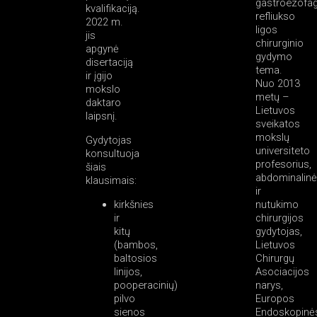
gastroezofag
kvalifikaciją.
refliukso
2022 m.
ligos
jis
chirurginio
apgynė
gydymo
disertaciją
tema.
ir įgijo
Nuo 2013
mokslo
metų –
daktaro
Lietuvos
laipsnį.
sveikatos
mokslų
Gydytojas
universiteto
konsultuoja
profesorius,
šiais
abdominalin
klausimais:
ir
kirkšnies
nutukimo
ir
chirurgijos
kitų
gydytojas,
(bambos,
Lietuvos
baltosios
Chirurgų
linijos,
Asociacijos
pooperacinių)
narys,
pilvo
Europos
sienos
Endoskopinė