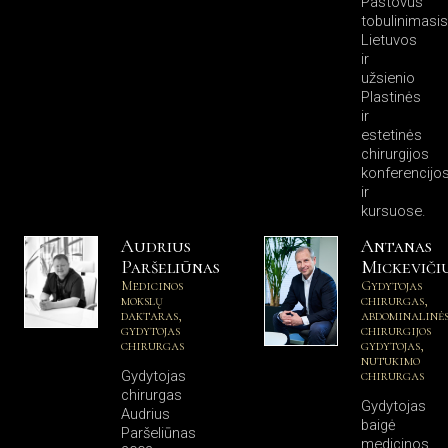
Pastovus
tobulinimasis
Lietuvos
ir
užsienio
Plastinės
ir
estetinės
chirurgijos
konferencijo
ir
kursuose.
Audrius
Antanas
Paršeliūnas
Mickeviči
Medicinos
Gydytojas
mokslų
chirurgas,
daktaras,
abdominalinė
gydytojas
chirurgijos
chirurgas
gydytojas,
nutukimo
chirurgas
Gydytojas
chirurgas
Gydytojas
Audrius
baigė
Paršeliūnas
medicinos