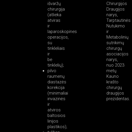
išvaržų
Chirurgijos
chirurgija
Draugijos
(atlieka
narys,
atviras
Tarptautinės
ir
Nutukimo
laparoskopines
ir
operacijos,
Metabolinių
su
sutrikimų
tinkleliais
chirurgų
ir
asociacijos
be
narys,
tinklelių);
nuo 2023
pilvo
metų
raumenų
Kauno
diastazės
krašto
korekcija
chirurgų
(minimaliai
draugijos
invazinės
prezidentas.
ir
atviros
baltosios
linijos
plastikos);