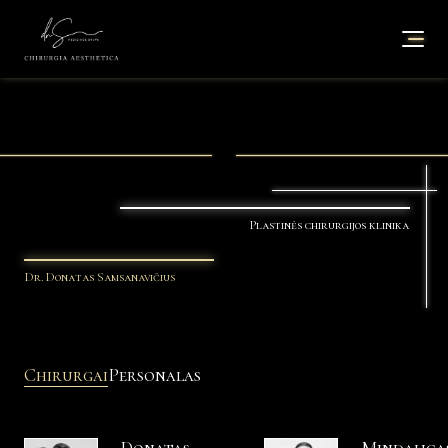
Plastinės chirurgijos klinika
Dr. Donatas Samsanavičius
Chirurgai
Personalas
Donatas
Mindauga