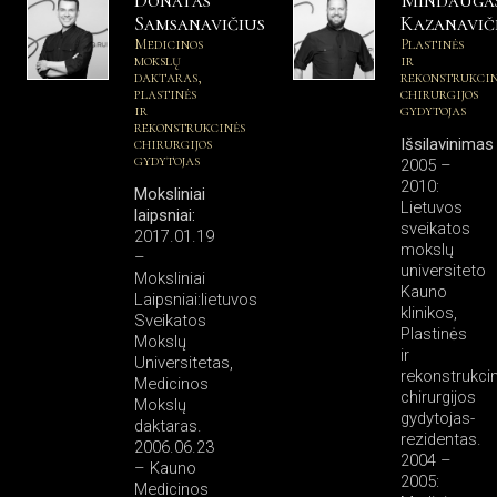
Samsanavičius
Kazanavič
Medicinos
Plastinės
mokslų
ir
daktaras,
rekonstrukcin
plastinės
chirurgijos
ir
gydytojas
rekonstrukcinės
chirurgijos
Išsilavinimas
gydytojas
2005 –
2010:
Moksliniai
Lietuvos
laipsniai:
sveikatos
2017.01.19
mokslų
–
universiteto
Moksliniai
Kauno
Laipsniai:lietuvos
klinikos,
Sveikatos
Plastinės
Mokslų
ir
Universitetas,
rekonstrukci
Medicinos
chirurgijos
Mokslų
gydytojas-
daktaras.
rezidentas.
2006.06.23
2004 –
– Kauno
2005:
Medicinos