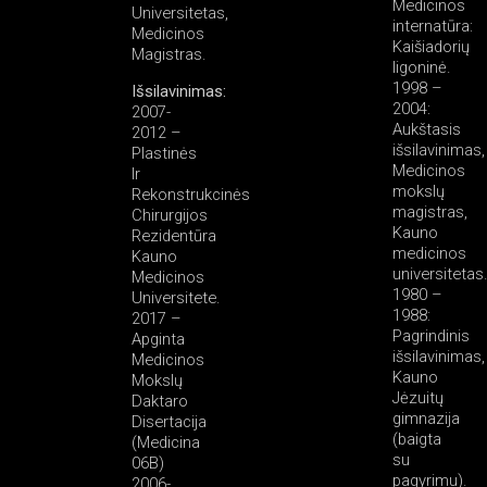
Medicinos
Universitetas,
internatūra:
Medicinos
Kaišiadorių
Magistras.
ligoninė.
1998 –
Išsilavinimas:
2004:
2007-
Aukštasis
2012 –
išsilavinimas,
Plastinės
Medicinos
Ir
mokslų
Rekonstrukcinės
magistras,
Chirurgijos
Kauno
Rezidentūra
medicinos
Kauno
universitetas
Medicinos
1980 –
Universitete.
1988:
2017 –
Pagrindinis
Apginta
išsilavinimas,
Medicinos
Kauno
Mokslų
Jėzuitų
Daktaro
gimnazija
Disertacija
(baigta
(Medicina
su
06B)
pagyrimu).
2006-