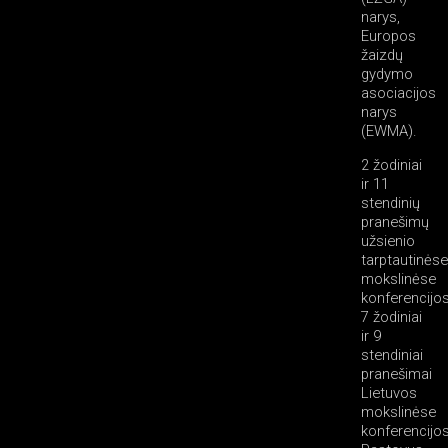
narys,
Europos
žaizdų
gydymo
asociacijos
narys
(EWMA).
2 žodiniai
ir 11
stendinių
pranešimų
užsienio
tarptautinėse
mokslinėse
konferencijo
7 žodiniai
ir 9
stendiniai
pranešimai
Lietuvos
mokslinėse
konferencijo