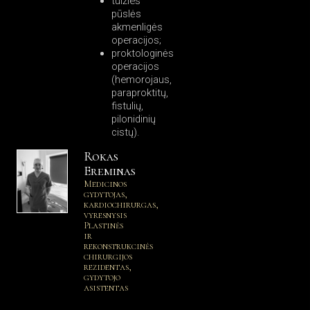
tulžies
pūslės
akmenligės
operacijos;
proktologinės
operacijos
(hemorojaus,
paraproktitų,
fistulių,
pilonidinių
cistų).
Rokas
Ereminas
Medicinos
gydytojas,
kardiochirurgas,
vyresnysis
Plastinės
ir
rekonstrukcinės
chirurgijos
rezidentas,
gydytojo
asistentas